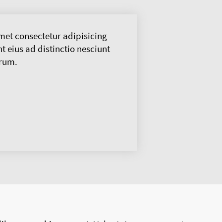
met consectetur adipisicing
t eius ad distinctio nesciunt
rum.